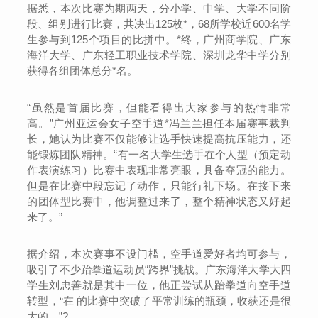
据悉，本次比赛为期两天，分小学、中学、大学不同阶
段、组别进行比赛，共决出125枚*，68所学校近600名学
生参与到125个项目的比拼中。*终，广州商学院、广东
海洋大学、广东轻工职业技术学院、深圳龙华中学分别
获得各组团体总分*名。
“虽然是首届比赛，但能看得出大家参与的热情非常
高。”广州亚运会女子空手道*冯兰兰担任本届赛事裁判
长，她认为比赛不仅能够让选手快速提高抗压能力，还
能锻炼团队精神。“有一名大学生选手在个人型（预定动
作表演练习）比赛中表现非常亮眼，具备夺冠的能力。
但是在比赛中段忘记了动作，只能行礼下场。在接下来
的团体型比赛中，他调整过来了，整个精神状态又好起
来了。”
据介绍，本次赛事不设门槛，空手道爱好者均可参与，
吸引了不少跆拳道运动员“跨界”挑战。广东海洋大学大四
学生刘忠善就是其中一位，他正尝试从跆拳道向空手道
转型，“在 的比赛中突破了平常训练的瓶颈，收获还是很
大的。”?