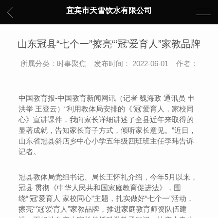
宜宾市天雪饮水有限公司
山东冠县“七个一”擦亮“‘冠’爱育人”家教品牌
所属分类：时事聚焦 发布时间： 2022-06-01 作者：
中国教育报-中国教育新闻网讯（记者 魏海政 通讯员 申
洪举 王登云）“利用教体局安排的《‘冠’爱育人，家校同
心》宣讲课件，我向家长详细讲述了全县近年来取得的
显著成就，告知家长育子方式，倾听家长意见。”近日，
山东省冠县斜店乡中心小学五年级四班班主任李玮告诉
记者。
冠县教体局党组书记、局长王怀礼介绍，今年5月以来，
冠县 贯彻《中华人民共和国家庭教育促进法》，围
绕“‘冠’爱育人 家校同心”主题，扎实做好“七个一”活动，
擦亮“‘冠’爱育人”家教品牌，推进家庭教育师资队伍建