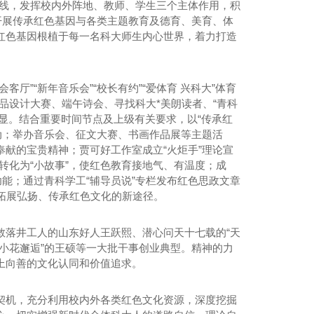
主线，发挥校内外阵地、教师、学生三个主体作用，积
开展传承红色基因与各类主题教育及德育、美育、体
红色基因根植于每一名科大师生内心世界，着力打造
客厅”“新年音乐会”“校长有约”“爱体育 兴科大”体育
产品设计大赛、端午诗会、寻找科大*美朗读者、“青科
凸显。结合重要时间节点及上级有关要求，以“传承红
活动；举办音乐会、征文大赛、书画作品展等主题活
献的宝贵精神；贾可好工作室成立“火炬手”理论宣
转化为“小故事”，使红色教育接地气、有温度；成
能；通过青科学工“辅导员说”专栏发布红色思政文章
拓展弘扬、传承红色文化的新途径。
救落井工人的山东好人王跃熙、潜心问天十七载的“天
年小花邂逅”的王硕等一大批干事创业典型。精神的力
上向善的文化认同和价值追求。
桶装水-天雪冰泉
契机，充分利用校内外各类红色文化资源，深度挖掘