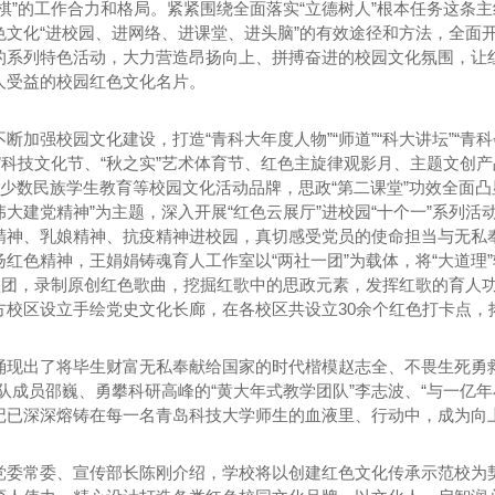
盘棋”的工作合力和格局。紧紧围绕全面落实“立德树人”根本任务这条
色文化“进校园、进网络、进课堂、进头脑”的有效途径和方法，全面
的系列特色活动，大力营造昂扬向上、拼搏奋进的校园文化氛围，让
人受益的校园红色文化名片。
断加强校园文化建设，打造“青科大年度人物”“师道”“科大讲坛”“青科会
”科技文化节、“秋之实”艺术体育节、红色主旋律观影月、主题文创
”少数民族学生教育等校园文化活动品牌，思政“第二课堂”功效全面
大建党精神”为主题，深入开展“红色云展厅”进校园“十个一”系列
精神、乳娘精神、抗疫精神进校园，真切感受党员的使命担当与无私奉
红色精神，王娟娟铸魂育人工作室以“两社一团”为载体，将“大道理”
红歌团，录制原创红色歌曲，挖掘红歌中的思政元素，发挥红歌的育人功
方校区设立手绘党史文化长廊，在各校区共设立30余个红色打卡点，
涌现出了将毕生财富无私奉献给国家的时代楷模赵志全、不畏生死勇
团队成员邵巍、勇攀科研高峰的“黄大年式教学团队”李志波、“与一亿
记已深深熔铸在每一名青岛科技大学师生的血液里、行动中，成为向
海山泉冰泉水
宜宾桶装水-竹海山泉纯净水
宜宾
党委常委、宣传部长陈刚介绍，学校将以创建红色文化传承示范校为