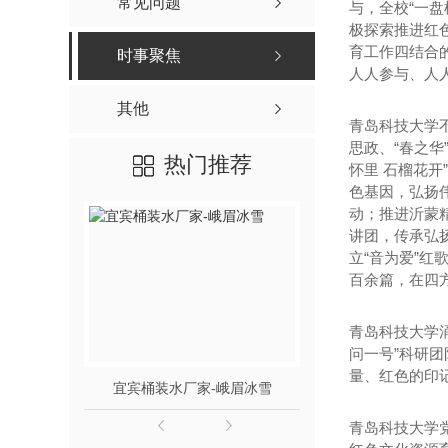
常见问题
与，全校“一
极探索推进红
育工作四结合
时事聚焦
人人参与、人
其他
青岛科技大学不
思政、“春之华
热门推荐
怀里 石榴花开
色基因，弘扬伟
动；推进沂蒙
讲团，传承弘扬
立“音为爱”
百余篇，在四
青岛科技大学
问一号”科研
量、红色的印
宜宾桶装水厂家-峨眉冰雪
宜宾桶装水-竹
青岛科技大学