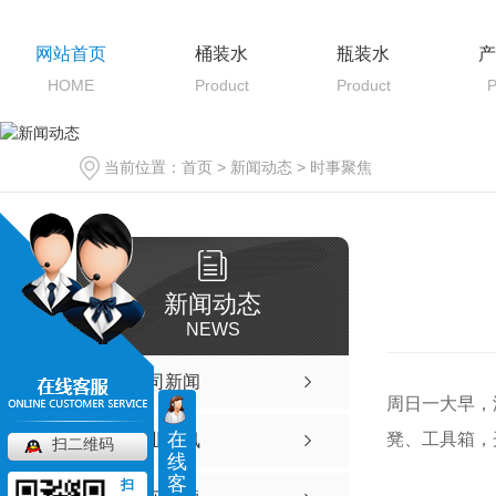
网站首页
桶装水
瓶装水
产
HOME
Product
Product
P
当前位置：
首页
>
新闻动态
>
时事聚焦
新闻动态
NEWS
公司新闻
周日一大早，
在
凳、工具箱，
行业资讯
扫二维码
线
客
扫