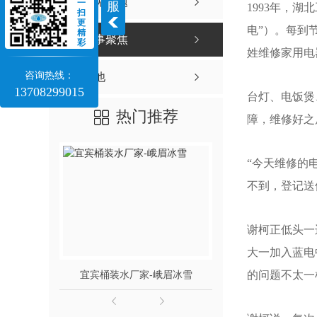
常见问题
一
服
1993年，
扫
更
电”）。每到
精
时事聚焦
彩
姓维修家用电
咨询热线：
其他
13708299015
台灯、电饭煲
热门推荐
障，维修好之
“今天维修的
不到，登记送
谢柯正低头一
大一加入蓝电
宜宾桶装水厂家-峨眉冰雪
宜宾桶装水-竹
的问题不太一