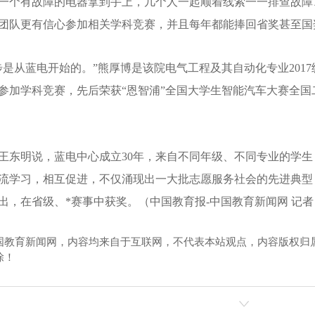
一个有故障的电器拿到手上，几个人一起顺着线索一一排查故障
团队更有信心参加相关学科竞赛，并且每年都能捧回省奖甚至国
步是从蓝电开始的。”熊厚博是该院电气工程及其自动化专业201
参加学科竞赛，先后荣获“恩智浦”全国大学生智能汽车大赛全
王东明说，蓝电中心成立30年，来自不同年级、不同专业的学
流学习，相互促进，不仅涌现出一大批志愿服务社会的先进典型
出，在省级、*赛事中获奖。（中国教育报-中国教育新闻网 记者 
国教育新闻网，内容均来自于互联网，不代表本站观点，内容版权归
除！