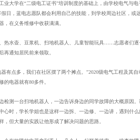
湖北工业大学在“二级电工证书”培训制度的基础上，由学校电气与
节假日，蓝电志愿队都会利用自己的技能，到学校周边社区，或
器，在义务维修中收获满满。
、热水壶、豆浆机、扫地机器人、儿童智能玩具……志愿者们逐
后再通知居民前来领取。
电器有点多，我们在社区摆了两个摊点。”2020级电气工程及其
修的电器就有80多件。
边检测一台扫地机器人，一边告诉身边的同学故障的大概原因。
中心时，学长学姐也是这样一边拆、一边修、一边讲，遇到什么
海山泉冰泉水
宜宾桶装水-竹海山泉纯净水
宜宾
样，但大量的实践让他形成了解决问题的思路。