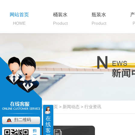
网站首页
桶装水
瓶装水
产
HOME
Product
Product
P
当前位置：
首页
>
新闻动态
>
行业资讯
在
扫二维码
线
客
扫
一