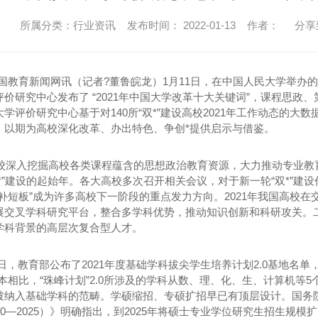
所属分类：行业资讯 发布时间： 2022-01-13 作者：
分享
国教育新闻网讯（记者?董鲁皖龙）1月11日，在中国人民大学举办的“
价研究中心发布了 “2021年中国大学改革十大关键词”，课程思政、第
学评价研究中心基于对140所“双*”建设高校2021年工作动态的大数
，以期为高校深化改革、办出特色、争创*提供启示与借鉴。
高校深入挖掘高校各类课程蕴含的思想政治教育资源，大力推动专业教育
*”建设的起始年。各大高校多次召开相关会议，对于新一轮“双*”建
项补短板”成为许多高校下一阶段的重点发力方向。2021年我国高校
展交叉学科研究平台，整合多学科优势，推动知识创新和科研攻关。
学科背景的高层次复合型人才。
月29日，教育部公布了2021年度基础学科拔尖学生培养计划2.0基地名
版本相比，“珠峰计划”2.0所涉及的学科从数、理、化、生、计算机等
被纳入基础学科的范畴。学硕缩招、专硕扩招早已有顶层设计。国务
20—2025）》明确指出，到2025年将硕士专业学位研究生招生规