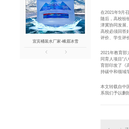
在2021年
随后，高校纷
津冀协同发展
高校必须回答
评价、学生评
宜宾桶装水厂家-峨眉冰雪
宜宾桶装水-竹
2021年教育
同育人项目”八
育部印发了《
持碳中和领域
本文转载自中
系我们予以删