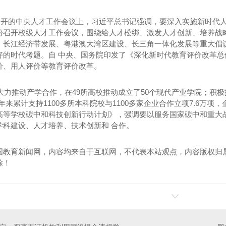
9月召开的中央人才工作会议上，习近平总书记强调，要深入实施新时代
纷召开校级人才工作会议，围绕给人才松绑、激发人才创新、培养战
、长江经济带发展、粤港澳大湾区建设、长三角一体化发展等重大倡
好的时代考题。自 中央、国务院印发了《深化新时代教育评价改革总体
价、用人评价等教育评价改革。
海山泉冰泉水
宜宾桶装水-竹海山泉纯净水
宜宾
部大力推动产学合作，在49所高校推动成立了50个现代产业学院；积
年来累计支持1100多所本科院校与1100多家企业合作立项7.6万项，
高等学校碳中和科技创新行动计划》，强调要以服务国家碳中和重大
学科建设、人才培养、技术创新和 合作。
国教育新闻网，内容均来自于互联网，不代表本站观点，内容版权归
除！