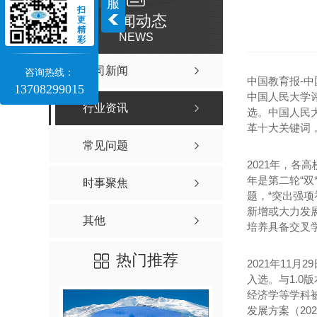
服
扫
新闻动态
更
精
NEWS
彩
公司新闻
咨询热线：
中国教育报-中
13708299015
中国人民大学评
行业资讯
选。中国人民大
革十大关键词
常见问题
2021年，各
年是第二轮“双
时事聚焦
题，“突出强
新增或大力发
其他
培养具备交叉
热门推荐
2021年11
入选。与1.0
经济学等学科
发展方案（20