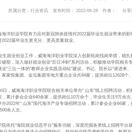
所属分类：行业资讯 发布时间： 2022-06-28 作者：
分享
海海洋职业学院有力应对新冠肺炎疫情对2022届毕业生就业带来的影
2022届毕业生更充分、更高质量就业。
毕业生就业创业工作，威海海洋职业学院深入创新
拓岗找岗
举措，稳扎
关键期，深入做好就业创业“百日冲刺”系列活动，积极推动学院相关
就业”三位一体的“教师企业实践流动站”建设。书记、院长以“请进来
、家家悦集团、金
泓
集团等地方重点企业共84家，提供岗位12628个
月30日，威海海洋职业学院联合相关单位举办“ 山东”线上招聘活动，积
前
，累计参会企业640余家，提供岗位10万余个，毕业生关注9万余
办2022年“ 山东”现代海洋产业专场招聘活动，累计参会企业66家，
500余人次。
学院依托“海院就业信息平台”服务功能，深度挖掘各类线上招聘平台
，每日为毕业生推送企业招聘岗位、就业创业指导课程等信息，每周为