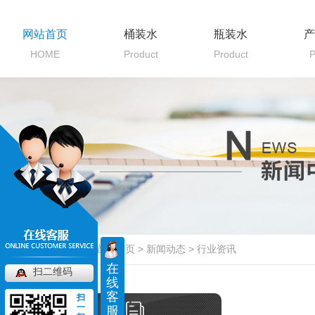
网站首页
桶装水
瓶装水
产
HOME
Product
Product
P
当前位置：
首页
>
新闻动态
>
行业资讯
在
扫二维码
线
客
扫
一
服