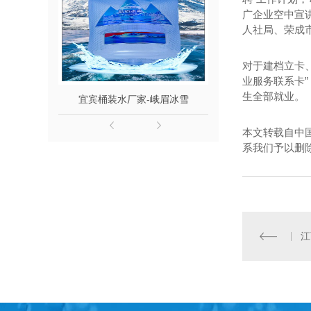
广企业空中宣
人社局、荣成
对于建档立卡
业服务联系卡”
生全部就业。
宜宾桶装水厂家-峨眉冰雪
宜宾桶装水-竹
本文转载自中
系我们予以删