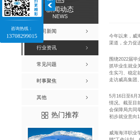
扫
更
新闻动态
精
彩
NEWS
咨询热线：
公司新闻
13708299015
今年以来，威
渠道，全力促进
行业资讯
围绕2022届
常见问题
抓毕业生就业
生实习、稳定
走访威高集团
时事聚焦
5月16日至6
其他
情况。
截至目
会保障局共同举
热门推荐
初步就业意向1
威海海洋职业
聘”工作计划