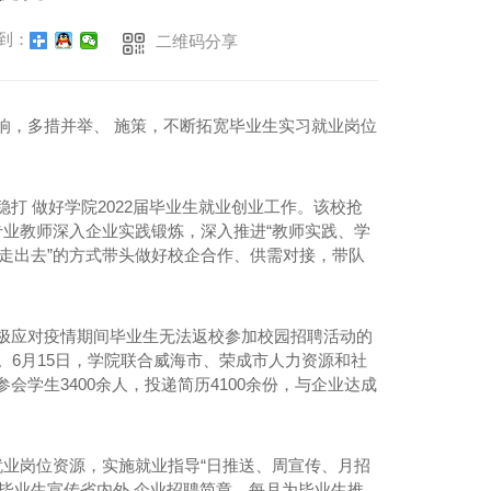
到：
二维码分享
响，多措并举、 施策，不断拓宽毕业生实习就业岗位
稳打 做好学院2022届毕业生就业创业工作。该校抢
专业教师深入企业实践锻炼，深入推进“教师实践、学
、走出去”的方式带头做好校企合作、供需对接，带队
。
极应对
疫情期间
毕业生无法返校参加校园招聘活动的
次。6月15日，学院联合威海市、荣成市人力资源和社
参会学生3400余人，投递简历4100余份，与企业达成
就业岗位资源，实施就业指导“日推送、周宣传、月招
毕业生宣传省内外 企业招聘简章，每月为毕业生推