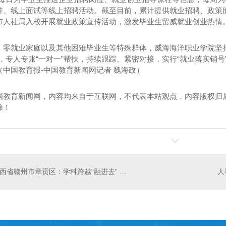
讲、线上面试等线上招聘活动。截至目前，累计提供就业招聘、政策服
市人社局入校开展就业政策宣传活动，激发毕业生
留威
就业创业热情
、零就业家庭以及其他困难毕业生等特殊群体，威海海洋职业学院坚持
，专人专账“一对一”帮扶，持续跟踪、紧密对接，实行“就业落实销号
（中国教育报-中国教育新闻网记者 魏海政）
海山泉冰泉水
宜宾桶装水-竹海山泉纯净水
宜宾
国教育新闻网，内容均来自于互联网，不代表本站观点，内容版权归
除！
江西省赣州市章贡区：学科跨越“融进去” 党史励志“活起来”